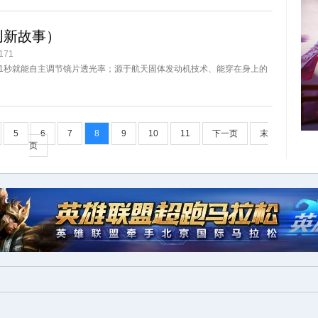
创新故事）
71
.1秒就能自主调节镜片透光率；源于航天固体发动机技术、能穿在身上的
5
6
7
8
9
10
11
下一页
末
页