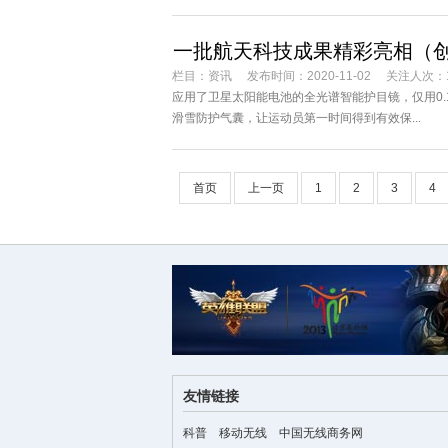
一批航天科技成果精彩亮相（
栏目：
资讯
发布时间：2020-11-02
关注人次：1
应用了卫星太阳能电池的全光谱智能护目镜，仅用0
滑雪防护气囊，让运动员第一时间得到有效保...
首页
上一页
1
2
3
4
友情链接
科普
移动无线
中国无线商务网