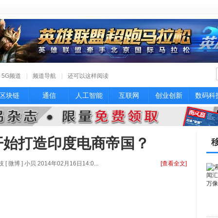
5G频道
|
频道导航
|
还可以这样阅读
区块链
通信
人工智能
互联网
创业创新
数码科
从零开始打造印度电商帝国？
博 ] 小贝 2014年02月16日14:0...
[查看全文]