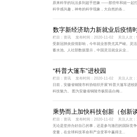
原来科学的玩法多到超乎想象 ——那些年和娃一起
科学感兴趣，神奇的科学现象，大自然的各...
数字新经济助力新就业后疫情
栏目：
资讯
发布时间：2020-11-02
关注人次：
受新冠肺炎疫情影响，今年就业形势尤其严峻。灵活
蓄水池。人社部数据显示，中国灵活就业从业...
“科普大篷车”进校园
栏目：
资讯
发布时间：2020-11-02
关注人次：1
日前，安徽省铜陵市科协组织开展“科普大篷车进校
科技魅力。 图为安徽省铜陵市枞阳县白梅...
乘势而上加快科技创新（创新
栏目：
资讯
发布时间：2020-11-02
关注人次：1
无论是坚持办好自己的事，还是参与激烈的国际竞争
变量，在全球科技革命和产业变革中赢得主...