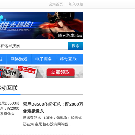
设为首页
|
加入收藏
搜索
技
网络游戏
电子商务
移动互联
移动互联
索尼D6503传闻汇总：配2000万
像素摄像头
腾讯数码讯 （编译：张晓微）如果你
还在为 索尼 担心没有同等级...